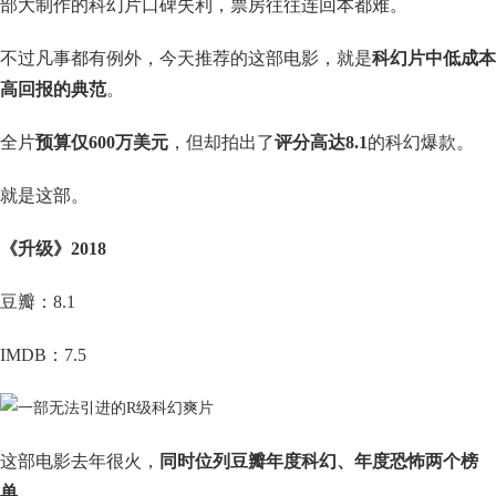
部大制作的科幻片口碑失利，票房往往连回本都难。
不过凡事都有例外，今天推荐的这部电影，就是
科幻片中低成本
高回报的典范
。
全片
预算仅600万美元
，但却拍出了
评分高达8.1
的科幻爆款。
就是这部。
《升级》2018
豆瓣：8.1
IMDB：7.5
这部电影去年很火，
同时位列豆瓣年度科幻、年度恐怖两个榜
单
。