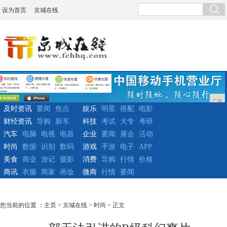
设为首页
京城在线
广告
及时资讯
要闻
焦点
娱乐
明星
搭配
电影
财经资讯
导购
新车
科技
考试
大专
考研
汽车
电脑
电视
电器
企业
要闻
展会
活动
时尚
数据
识别
数码
游戏
手游
电子
APP
美食
商业
游记
摄影
消费
导购
行情
价格
商讯
衣服
商家
画妆
微商
行情
要闻
您当前的位置 ：
主页
>
京城在线
>
时尚
> 正文