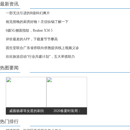
最新资讯
一部无法引进的R级科幻爽片
相见恨晚的厨房好物！庄信钛锅了解一下
6摄5G侧面指纹，Realme X50 5
评价最差的APP，下载量节节攀高
固生堂联合广东省侨联向侨胞提供线上视频义诊
欣欣旅游启动“行业共建计划”，五大举措助力
热图要闻
戚薇杨幂等女星的刷街
2020春夏时装周：
热门排行