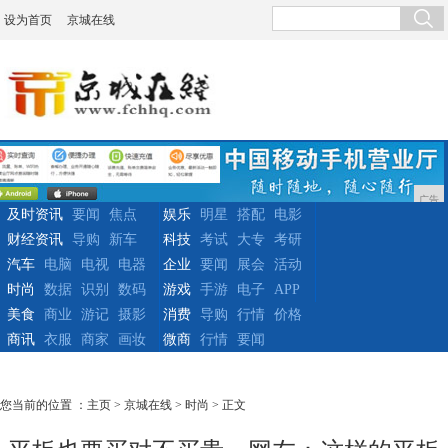
设为首页
京城在线
广告
及时资讯
要闻
焦点
娱乐
明星
搭配
电影
财经资讯
导购
新车
科技
考试
大专
考研
汽车
电脑
电视
电器
企业
要闻
展会
活动
时尚
数据
识别
数码
游戏
手游
电子
APP
美食
商业
游记
摄影
消费
导购
行情
价格
商讯
衣服
商家
画妆
微商
行情
要闻
您当前的位置 ：
主页
>
京城在线
>
时尚
> 正文