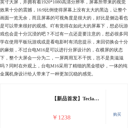
英寸大屏，并拥有着1920*1080高清分辨率，屏幕所带来的视觉
效果十分的震撼，16:9比例使得屏幕上没有太大的黑边，让整个
画面一览无余，而且屏幕的可视角度是很大的，好比是侧边看也
是可以带来很好的观感。吖有觉得在如此大的屏幕下，想必玩游
戏也会是十分沉浸的吧？不过有一点还是要注意的，想必很多同
学在使用平板玩游戏或是看电影时有消息提示，来回切换会十分
的麻烦，不过台电M16是可以进行分屏设计的，在横屏的状态
下，整个大屏会一分为二，一屏两用互不干扰，岂不是美滋滋
吗？同时在外观上，台电M16采用了精细的黑金喷砂，一体的纯
金属机身设计给人带来了一种更加沉稳的感觉。
【新品首发】Teclast/台电M16十核三合一11.6英寸全网通4G手机平板4G+128G安卓吃鸡 官方标配+皮套
购买
￥1238