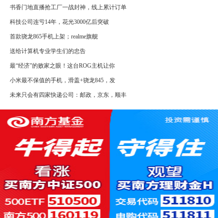
书香门地直播抢工厂一战封神，线上累计订单
科技公司连亏14年，花光3000亿后突破
首款骁龙865手机上架；realme旗舰
送给计算机专业学生们的忠告
最“经济”的败家之眼！这台ROG主机让你
小米最不保值的手机，滑盖+骁龙845，发
未来只会有四家快递公司：邮政，京东，顺丰