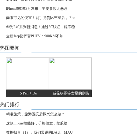
iPhone9或将3月发布，主要参数无悬念
肉眼可见的便宜！剁手党货比三家后，iPho
华为P40系列新消息！通过3C认证，稳不稳
全新Jeep指挥官PHEV：900KM不加
热图要闻
S Pen + De
戚薇杨幂等女星的刷街
热门排行
精准施策，旅游区疫后振兴怎么做？
这款iPhone性能好，价格便宜，续航给
数据扫盲（1）：我们常说的DAU、MAU