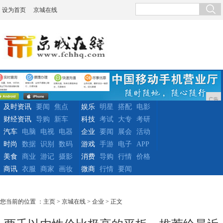
设为首页
京城在线
广告
及时资讯
要闻
焦点
娱乐
明星
搭配
电影
财经资讯
导购
新车
科技
考试
大专
考研
汽车
电脑
电视
电器
企业
要闻
展会
活动
时尚
数据
识别
数码
游戏
手游
电子
APP
美食
商业
游记
摄影
消费
导购
行情
价格
商讯
衣服
商家
画妆
微商
行情
要闻
您当前的位置 ：
主页
>
京城在线
>
企业
> 正文