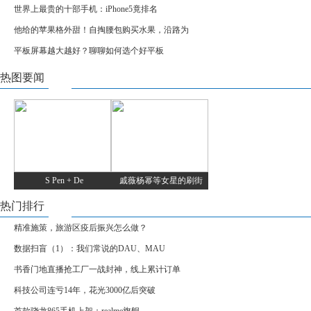
世界上最贵的十部手机：iPhone5竟排名
他给的苹果格外甜！自掏腰包购买水果，沿路为
平板屏幕越大越好？聊聊如何选个好平板
热图要闻
S Pen + De
戚薇杨幂等女星的刷街
热门排行
精准施策，旅游区疫后振兴怎么做？
数据扫盲（1）：我们常说的DAU、MAU
书香门地直播抢工厂一战封神，线上累计订单
科技公司连亏14年，花光3000亿后突破