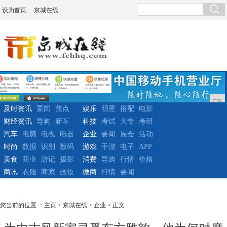
设为首页
京城在线
广告
及时资讯
要闻
焦点
娱乐
明星
搭配
电影
财经资讯
导购
新车
科技
考试
大专
考研
汽车
电脑
电视
电器
企业
要闻
展会
活动
时尚
数据
识别
数码
游戏
手游
电子
APP
美食
商业
游记
摄影
消费
导购
行情
价格
商讯
衣服
商家
画妆
微商
行情
要闻
您当前的位置 ：
主页
>
京城在线
>
企业
> 正文