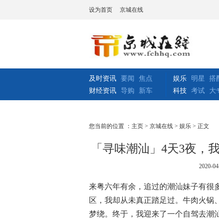
设为首页
京城在线
及时资讯
要闻
焦点
娱乐
明星
搭
财经资讯
导购
新车
科技
考试
大
您当前的位置 ：
主页
>
京城在线
>
娱乐
> 正文
「寻味潮汕」4天3夜，我
2020-04
来粤六年有余，追过的潮汕妹子有很
区，我却从未真正踏足过。牛肉火锅
梦绕。终于，我迎来了一个自驾去潮