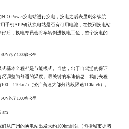
IO Power换电站进行换电，换电之后表显剩余续航
前用手机APP确认换电站是否有可用电池，在快到换电站
停好后，换电专员会将车辆倒进换电工位，整个换电的
模式基本全程都是节能模式。当然，出于自驾游的保证
情况调整为舒适的温度。最关键的车速信息，我们去程
100—110km/h（济广高速大部分路段限速110km/h）。
5 am
们从广州的换电站出发大约100km到达（包括城市拥堵