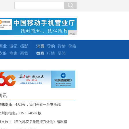
广告
商业
游记
摄影
消费
导购
行情
价格
衣服
商家
画妆
微商
行情
要闻
资讯
寻味潮汕」4天3夜，我们开着一台电动SU
川的指南」iOS 13.4Beta 版
维文旅：《目的地疫后旅游振兴计划》编制指