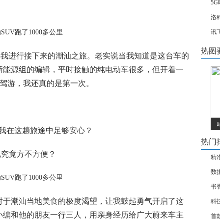
5
洛
讯
热图
伴我进行接下来的潮汕之旅。老实说当我知道是这台车的
新能源组的编辑，平时接触的纯电动车很多，但开着一
自驾游，我还真的是第一次。
让我在这趟旅途中足够安心？
热门
电究竟方不方便？
精
数
书
对于潮汕当地美食的极度渴望，让我鼓起勇气开启了这
科
小编和他的朋友一行三人，用亲身经历给广大蔚来车主
首款