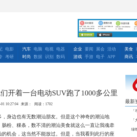
配
电影
汽车
电脑
电视
电器
企业
要闻
展会
活动
美食
专
考研
时尚
数据
识别
数码
游戏
手游
电子
APP
商讯
们开着一台电动SUV跑了1000多公里
最新
-01 10:27:04
来源：
阅读：1702
「
多，身边也有无数潮汕朋友。但是这个神奇的潮汕地
「大
、肠粉、粿条，数不清的潮汕美食就这么一直让我魂牵
绿
汕的机会，这当然不能放过。但是，当我看到此行的座