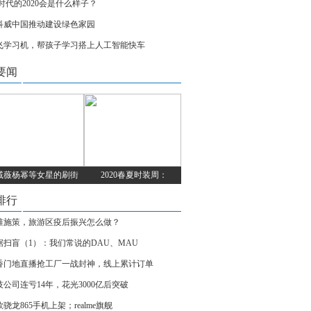
G时代的2020会是什么样子？
科威中国推动建设绿色家园
飞学习机，帮孩子学习搭上人工智能快车
要闻
戚薇杨幂等女星的刷街
2020春夏时装周：
排行
准施策，旅游区疫后振兴怎么做？
据扫盲（1）：我们常说的DAU、MAU
香门地直播抢工厂一战封神，线上累计订单
技公司连亏14年，花光3000亿后突破
骁龙865手机上架；realme旗舰