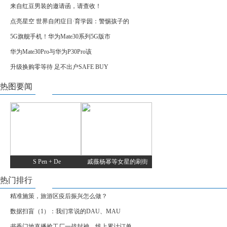
来自红豆男装的邀请函，请查收！
点亮星空 世界自闭症日·育学园：警惕孩子的
5G旗舰手机！华为Mate30系列5G版市
华为Mate30Pro与华为P30Pro该
升级换购零等待 足不出户SAFE BUY
热图要闻
S Pen + De
戚薇杨幂等女星的刷街
热门排行
精准施策，旅游区疫后振兴怎么做？
数据扫盲（1）：我们常说的DAU、MAU
书香门地直播抢工厂一战封神，线上累计订单