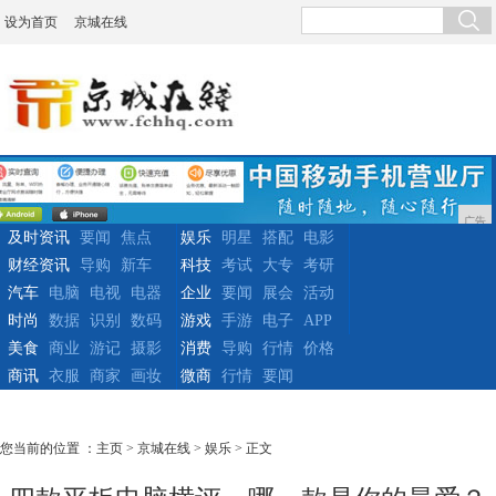
设为首页
京城在线
广告
及时资讯
要闻
焦点
娱乐
明星
搭配
电影
财经资讯
导购
新车
科技
考试
大专
考研
汽车
电脑
电视
电器
企业
要闻
展会
活动
时尚
数据
识别
数码
游戏
手游
电子
APP
美食
商业
游记
摄影
消费
导购
行情
价格
商讯
衣服
商家
画妆
微商
行情
要闻
您当前的位置 ：
主页
>
京城在线
>
娱乐
> 正文