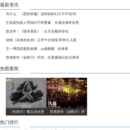
最新资讯
为什么，《星际穿越》这样的科幻大片不拍3D
王祖蓝拍真人秀放闪千呎爱巢 全屋挂满李亚男
想当年｜《我本善良》：白月光般的存在
动画《未来的未来》公开中文海报 即将引入国
王一博四部新剧来袭，cp感爆棚，快来看
管虎新作《金刚川》开拍，抗美援朝纪念日来得
热图要闻
《长歌行》曝主演水墨
管虎新作《金刚川》开
热门排行