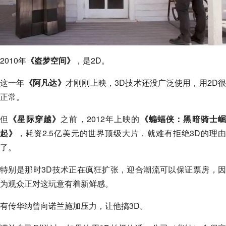
2010年
《盗梦空间》
，是2D。
这一年
《阿凡达》
才刚刚上映，3D技术还没广泛使用，用2D
正常。
但
《星际穿越》
之前，2012年上映的
《蝙蝠侠：黑暗骑士
起》
，耗资2.5亿美元的世界顶级大片，就难有拒绝3D的理
了。
特别是那时3D技术正在疯狂扩张，迎合潮流可以保证票房，因
为观众正对这玩意有着新鲜感。
有传华纳曾向诺兰施加压力，让他搞3D。