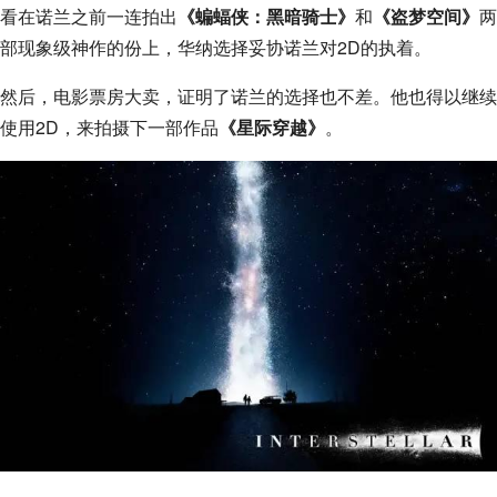
看在诺兰之前一连拍出
《蝙蝠侠：黑暗骑士》
和
《盗梦空间》
两
部现象级神作的份上，华纳选择妥协诺兰对2D的执着。
然后，电影票房大卖，证明了诺兰的选择也不差。他也得以继续
使用2D，来拍摄下一部作品
《星际穿越》
。