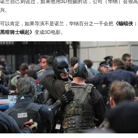
诺兰自己则说过，如果他用3D拍摄的话，公司（华纳）会很高
兴。
可以肯定，如果导演不是诺兰，华纳百分之一千会把
《蝙蝠侠：
黑暗骑士崛起》
变成3D电影。