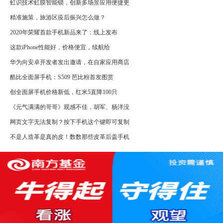
虹识技术虹膜智能锁，创新多场景应用便捷更
精准施策，旅游区疫后振兴怎么做？
2020年荣耀首款手机新品来了：线上发布
这款iPhone性能好，价格便宜，续航给
华为向安卓开发者发出邀请，在自家应用商店
酷比全面屏手机：S509 芭比粉首发图赏
创全面屏手机价格新低，红米5直降100只
《元气满满的哥哥》观感不佳，胡军、杨洋没
网页文字无法复制？按下手机这个键即可复制
不是人造革是真的皮！数数那些皮革后盖手机