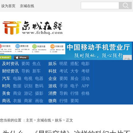
设为首页
京城在线
广告
及时资讯
要闻
焦点
娱乐
明星
搭配
电影
财经资讯
导购
新车
科技
考试
大专
考研
汽车
电脑
电视
电器
企业
要闻
展会
活动
时尚
数据
识别
数码
游戏
手游
电子
APP
美食
商业
游记
摄影
消费
导购
行情
价格
商讯
衣服
商家
画妆
微商
行情
要闻
您当前的位置 ：
主页
>
京城在线
>
娱乐
> 正文