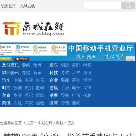
设为首页
京城在线
广告
及时资讯
要闻
焦点
娱乐
明星
搭配
电影
财经资讯
导购
新车
科技
考试
大专
考研
汽车
电脑
电视
电器
企业
要闻
展会
活动
时尚
数据
识别
数码
游戏
手游
电子
APP
美食
商业
游记
摄影
消费
导购
行情
价格
商讯
衣服
商家
画妆
微商
行情
要闻
您当前的位置 ：
主页
>
京城在线
>
科技
> 正文