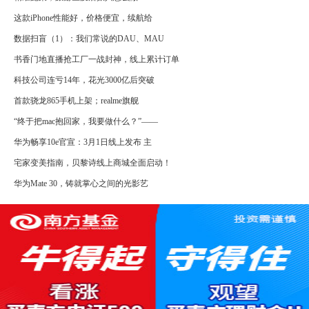
这款iPhone性能好，价格便宜，续航给
数据扫盲（1）：我们常说的DAU、MAU
书香门地直播抢工厂一战封神，线上累计订单
科技公司连亏14年，花光3000亿后突破
首款骁龙865手机上架；realme旗舰
“终于把mac抱回家，我要做什么？”——
华为畅享10e官宣：3月1日线上发布 主
宅家变美指南，贝黎诗线上商城全面启动！
华为Mate 30，铸就掌心之间的光影艺