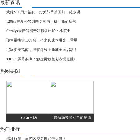
最新资讯
荣耀V30用户福利，指关节手势回归！减少误
120Hz屏幕时代到来？国内手机厂商们底气
Canalys最新智能音箱报告出炉：小度出
预售量接近10万台，小米10成本曝光，雷军
宅家变美指南，贝黎诗线上商城全面启动！
iQOO3屏幕实测：触控灵敏色彩表现更胜1
热图要闻
S Pen + De
戚薇杨幂等女星的刷街
热门排行
精准施策，旅游区疫后振兴怎么做？