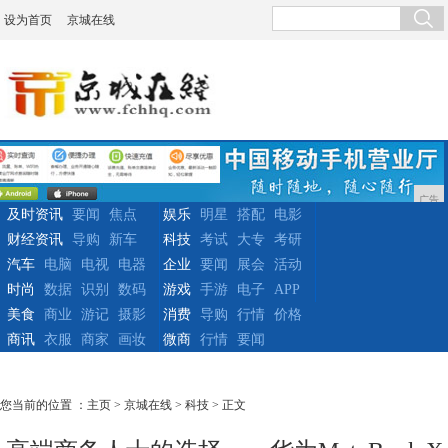
设为首页
京城在线
广告
及时资讯
要闻
焦点
娱乐
明星
搭配
电影
财经资讯
导购
新车
科技
考试
大专
考研
汽车
电脑
电视
电器
企业
要闻
展会
活动
时尚
数据
识别
数码
游戏
手游
电子
APP
美食
商业
游记
摄影
消费
导购
行情
价格
商讯
衣服
商家
画妆
微商
行情
要闻
您当前的位置 ：
主页
>
京城在线
>
科技
> 正文