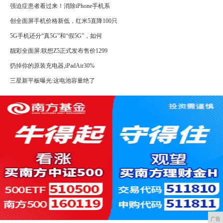
强迫症患者看过来！消除iPhone手机系
创全面屏手机价格新低，红米5直降100只
5G手机还分“真5G”和“假5G”，如何
靓彩全面屏:联想Z5正式发布售价1299
扔掉你的原装充电器,iPadAir30%
三星新平板曝光:这电池容量绝了
广告