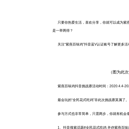
只要你热爱生活，喜欢分享，你就可以成为紫燕
是一举两得？
关注“紫燕百味鸡”抖音蓝V认证账号了解更多活
（图为此次
紫燕百味鸡抖音挑战赛活动时间：2020.4.4-2020
最会玩的“全民花式吃鸡”非此次挑战赛莫属了。
参与方式也非常简单，只需两步，你就有机会拿
1、抖音搜索话题#全民花式吃鸡 并@紫燕百味