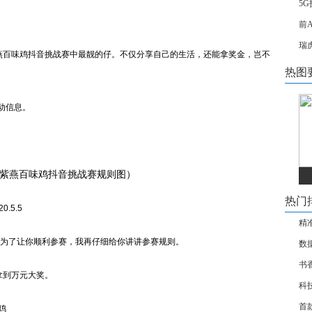
5
前
瑞虎
百味鸡抖音挑战赛中最靓的仔。不仅分享自己的生活，还能拿奖金，岂不
热图
动信息。
紫燕百味鸡抖音挑战赛规则图）
热门
.5.5
精
为了让你顺利参赛，我再仔细给你讲讲参赛规则。
数
书
到万元大奖。
科
首款
鸡