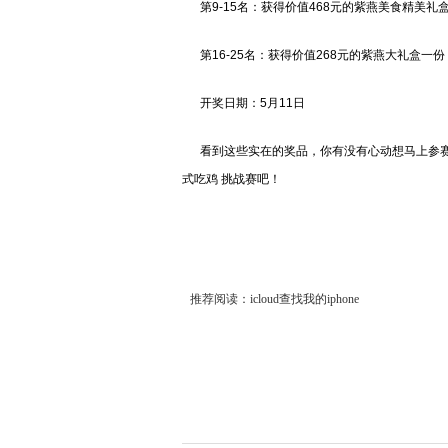
第9-15名：获得价值468元的紫燕美食精美礼
第16-25名：获得价值268元的紫燕大礼盒一份
开奖日期：5月11日
看到这些实在的奖品，你有没有心动想马上参赛
式吃鸡 挑战赛吧！
推荐阅读：
icloud查找我的iphone