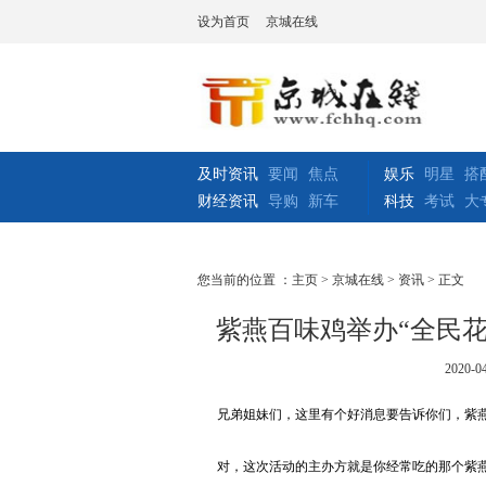
设为首页
京城在线
及时资讯
要闻
焦点
娱乐
明星
搭
财经资讯
导购
新车
科技
考试
大
您当前的位置 ：
主页
>
京城在线
>
资讯
> 正文
紫燕百味鸡举办“全民
2020-04
兄弟姐妹们，这里有个好消息要告诉你们，紫燕
对，这次活动的主办方就是你经常吃的那个紫