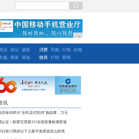
广告
商业
游记
摄影
消费
导购
行情
价格
衣服
商家
画妆
微商
行情
要闻
资讯
燕百味鸡举办“全民花式吃鸡”挑战赛，万元
威认证！欧斯宝荣获315全国质量检测双项
月5日前13周岁以下儿童可免票游灵山胜境