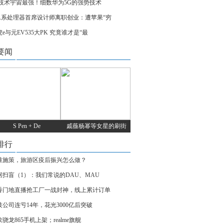
G技术宇宙最强！细数华为5G的强势技术
A系处理器首席设计师离职创业：遭苹果“穷
e与元EV535大PK 究竟谁才是“最
要闻
S Pen + De
戚薇杨幂等女星的刷街
排行
准施策，旅游区疫后振兴怎么做？
据扫盲（1）：我们常说的DAU、MAU
香门地直播抢工厂一战封神，线上累计订单
技公司连亏14年，花光3000亿后突破
骁龙865手机上架；realme旗舰