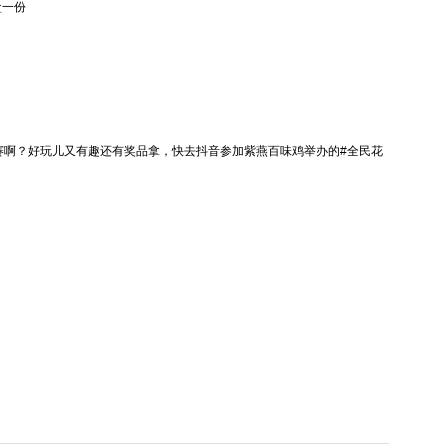
盒一份
啊？好玩儿又有趣还有奖品拿，快去抖音参加紫燕百味鸡举办的#全民花