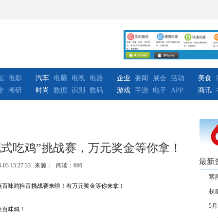
配
电影
汽车
电脑
电视
电器
企业
要闻
展会
活动
美食
专
考研
时尚
数据
识别
数码
游戏
手游
电子
APP
商讯
花式吃鸡”挑战赛，万元奖金等你拿！
最新
-03 15:27:33
来源：
阅读：666
紫
百味鸡抖音挑战赛来啦！有万元奖金等你来拿！
权
5
燕百味鸡！