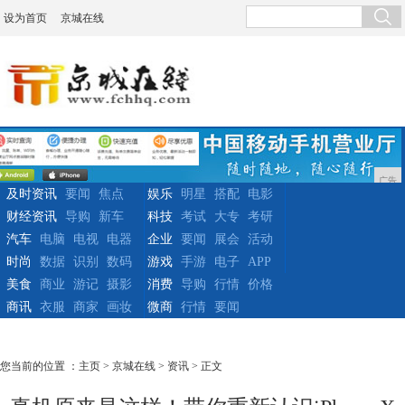
设为首页
京城在线
广告
及时资讯
要闻
焦点
娱乐
明星
搭配
电影
财经资讯
导购
新车
科技
考试
大专
考研
汽车
电脑
电视
电器
企业
要闻
展会
活动
时尚
数据
识别
数码
游戏
手游
电子
APP
美食
商业
游记
摄影
消费
导购
行情
价格
商讯
衣服
商家
画妆
微商
行情
要闻
您当前的位置 ：
主页
>
京城在线
>
资讯
> 正文