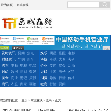
设为首页
京城在线
广告
及时资讯
要闻
焦点
娱乐
明星
搭配
电影
财经资讯
导购
新车
科技
考试
大专
考研
汽车
电脑
电视
电器
企业
要闻
展会
活动
时尚
数据
识别
数码
游戏
手游
电子
APP
美食
商业
游记
摄影
消费
导购
行情
价格
商讯
衣服
商家
画妆
微商
行情
要闻
您当前的位置 ：
主页
>
京城在线
>
微商
> 正文