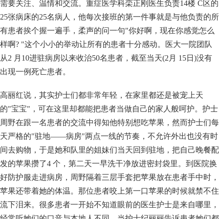
需要关注、温情和交流。重症医学科栾正刚医生负责14楼 C区的
25张病床的25名病人，他每次接班的第一件事就是与他负责的所
有患者挨个握一遍手，柔声的问一句"你好啊，现在你感觉怎么
样啊? "这个小小的举动让所有的患者十分感动。医大一院团队
从2 月10进驻病房以来收治50名患者，截至当天(2月 15日)没有
出现一例死亡患者。
高丽红说，其实护士们都非常年轻，在家里都还是被宠上天
的"宝宝"，可在这里却都能把患者当做自己的家人般呵护。护士
周野在跟一名患者的交流中得知他特别想吃苹果，然而护士们每
天严格的"驻地——病房"两点一线的节奏，不允许外出也没有时
间去购物，于是她和队里的姐妹们当天回到驻地，把自己晚餐配
发的苹果攒了4 个，第二天一早洗干净放进密封袋里。到医院换
好防护服走进病房，周野隔着三层手套把苹果放在患者手中时，
苹果还带着她的体温。那位患者咬上第一口苹果的时候就禁不住
流下泪来。很多患者一开始不知道眼前的医生护士是来自哪里，
经常听她们的口音与本地人不同。当护士纪丽丽告诉患者她们都