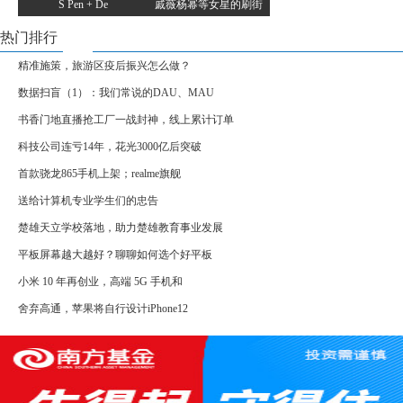
S Pen + De
戚薇杨幂等女星的刷街
热门排行
精准施策，旅游区疫后振兴怎么做？
数据扫盲（1）：我们常说的DAU、MAU
书香门地直播抢工厂一战封神，线上累计订单
科技公司连亏14年，花光3000亿后突破
首款骁龙865手机上架；realme旗舰
送给计算机专业学生们的忠告
楚雄天立学校落地，助力楚雄教育事业发展
平板屏幕越大越好？聊聊如何选个好平板
小米 10 年再创业，高端 5G 手机和
舍弃高通，苹果将自行设计iPhone12