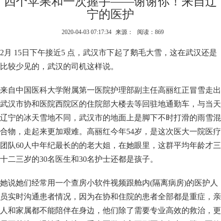
四个苹果和一次握手——谢谢你！来自辽
宁的医护
2020-04-03 07:17:34
来源：
阅读：869
2月 15日下午接近5 点，武汉市下起了鹅毛大雪，这在武汉还是
比较少见的，武汉的司机这样说。
来自中国医科大学附属第一医院护理部副主任高丽红正冒雪走出
武汉市协和医院西院区的住院部大楼去等回驻地通勤车，与当天
辽宁的冰天雪地不同，武汉市的地面上是脚下不时打滑的雨雪混
合物，走起来更加艰难。高丽红今年54岁，是这次医大一院医疗
团队60人中年纪最长的的老大姐，在她眼里，这群平均年龄才三
十二三岁的30名医生和30名护士还都是孩子。
她说她们经常用一个查房小软件视频跟舱内(隔离病房)的医护人
员实时沟通患者情况，因为在协和住院的患者全部都是重症，亲
人和家属都不能陪伴在身边，他们除了需要专业高效的救治，更