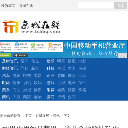
设为首页
京城在线
广告
及时资讯
要闻
焦点
娱乐
明星
搭配
电影
财经资讯
导购
新车
科技
考试
大专
考研
汽车
电脑
电视
电器
企业
要闻
展会
活动
时尚
数据
识别
数码
游戏
手游
电子
APP
美食
商业
游记
摄影
消费
导购
行情
价格
商讯
衣服
商家
画妆
微商
行情
要闻
您当前的位置 ：
主页
>
京城在线
>
商讯
> 正文