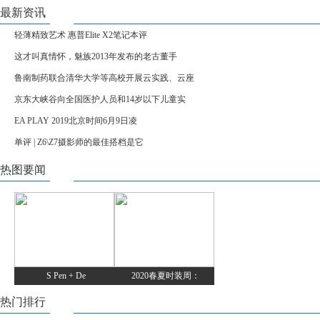
最新资讯
轻薄精致艺术 惠普Elite X2笔记本评
这才叫真情怀，魅族2013年发布的老古董手
鲁南制药联合清华大学等高校开展云实践、云座
京东大峡谷向全国医护人员和14岁以下儿童实
EA PLAY 2019北京时间6月9日凌
单评 | Z6\Z7摄影师的最佳搭档是它
热图要闻
S Pen + De
2020春夏时装周：
热门排行