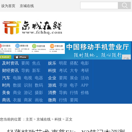
设为首页
京城在线
广告
及时资讯
要闻
焦点
娱乐
明星
搭配
电影
财经资讯
导购
新车
科技
考试
大专
考研
汽车
电脑
电视
电器
企业
要闻
展会
活动
时尚
数据
识别
数码
游戏
手游
电子
APP
美食
商业
游记
摄影
消费
导购
行情
价格
商讯
衣服
商家
画妆
微商
行情
要闻
您当前的位置 ：
主页
>
京城在线
>
科技
> 正文