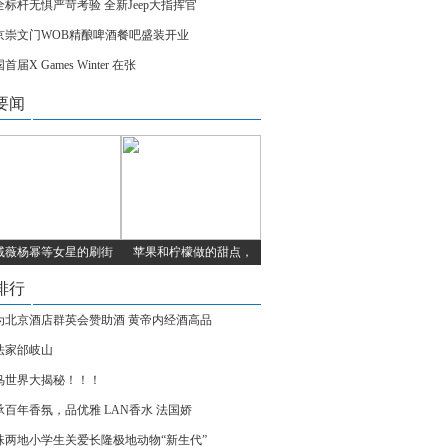
全标杆无惧严苛考验 全新Jeep大指挥官
京崇文门WOB精酿啤酒餐吧盛装开业
首届X Games Winter 在张
要闻
戚薇杨幂等女星的刷街
苹果和柠檬做的甜点，
排行
为北京酒店群英会赞助酒 黄帝内经酒高品
法家邰岐山
鸟世界大揭秘！！！
承百年香氛，品优雅 LAN香水 法国娇
珠两地小学生关爱长隆极地动物“新生代”