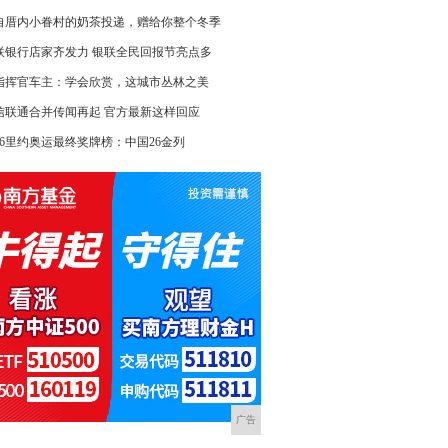
自厝内小眷村的奶茶投递，赠给你整个冬季
联银行店家齐发力 银联全民回报节亮点多
指挥官车主：学会欣赏，这城市丛林之美
信联通合并传闻再起 官方最新这样回应
016里约奥运最终奖牌榜：中国26金列
广告