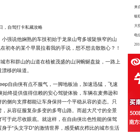
来
银
大
电
，小强说他娴熟的车技初始于龙泉山弯多坡陡狭窄的山
2
机在初冬的某个早晨拉着我的手说，想不想去散散心？！
起城市和群山的山道在植被茂盛的山涧蜿蜒盘旋，一路上
道漂移的味道。
Jeep自由侠有点不服气，一脚地板油，加速迅猛，飞速
由侠始终提供值得信赖的安心驾驶体验，车辆在麦弗逊和
好的侧向支撑都能让车身保持一个平稳从容的姿态。只
时，从容征服复杂多变的多弯山路。而超大尺寸的全景
穹可于此尽收眼底。就这样，在自由侠出色性能的保驾
身于"头文字D"的激情世界，感受鳞次栉比的城市生活