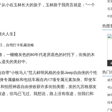
安
于从小在玉林长大的孩子，玉林路于我而言就是："一个
北
中国
热图
烟火人生】
林路，一幢幢灰色的80年代老房底色的衬托下，街角的木
入遗失的美好中。
自带"小牧马人"范儿鲜明风格的全新Jeep自由侠的个性
热门
身专属徽标和包括车厢在内17项专属元素加身。即使车
成
里和拍照神器自由侠收获许多街拍美图，发的九宫格朋友
书
痕迹，但鸟已飞过。我想说，路上没有痕迹，但我们和
神
传
广