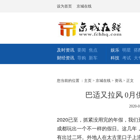
设为首页
京城在线
及时资讯
要闻
焦点
娱乐
明星
搭
财经资讯
导购
新车
科技
考试
大
您当前的位置 ：
主页
>
京城在线
>
资讯
> 正文
巴适又拉风 0
2020-0
2020已至，抓紧没用完的年假，我们
成都玩出一个不一样的假日。这几年，
有出过二环。外地人在太古里口子上