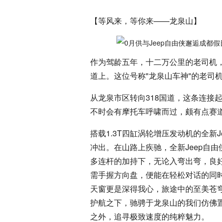
【等风来，等你来——龙泉山】
作为驾龄五年，十二万公里的老司机
道上。这位号称"龙泉山车神"的老司
从龙泉市区转向318国道，这条连接
不时会有摩托车呼啸而过，颇有点赛
搭载1.3T四缸涡轮增压发动机的全新
冲出。在山路上疾驰，全新Jeep自
多连杆的加持下，无论入弯出弯，良
需手握方向盘，便能在轻松对话的同
天窗更是深得我心，旅途中的至美苍
护航之下，驰骋于龙泉山的我们仿佛置
之外，追寻极致速度的纯粹魅力。