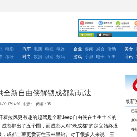
配
电影
汽车
电脑
电视
电器
企业
要闻
展会
活动
美食
专
考研
时尚
数据
识别
数码
游戏
手游
电子
APP
商讯
月供全新自由侠解锁成都新玩法
最新
1-09 17:14:30
来源：
阅读：35
巴
开着拉风更有趣的超驾趣全新Jeep自由侠在土生土长的
新
成都胖出了五个圈，而成都人对"老成都"的定义始终没
挣
浪，成都土著更爱要往玉林里钻。对于很多人来说，玉