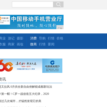
广告
商业
游记
摄影
消费
导购
行情
价格
衣服
商家
画妆
微商
行情
要闻
资讯
适又拉风 0月供全新自由侠解锁成都新玩法
年第一帽！C罗一战创造五大纪录，2020
脱过几次城市，才猛然发现它的美